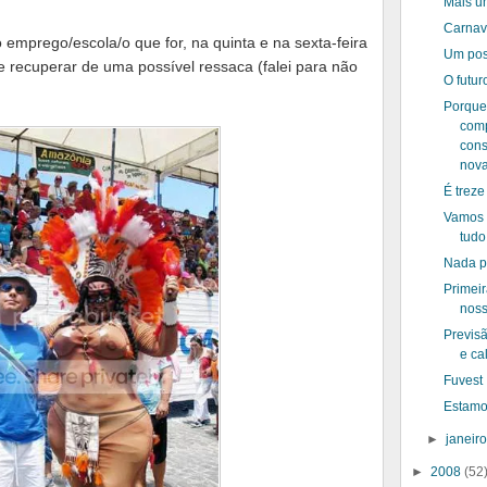
Mais u
Carnav
o emprego/escola/o que for, na quinta e na sexta-feira
Um pos
se recuperar de uma possível ressaca (falei para não
O futur
Porque
com
cons
nova
É treze
Vamos
tudo
Nada po
Primeir
noss
Previs
e ca
Fuvest
Estamos
►
janeir
►
2008
(52