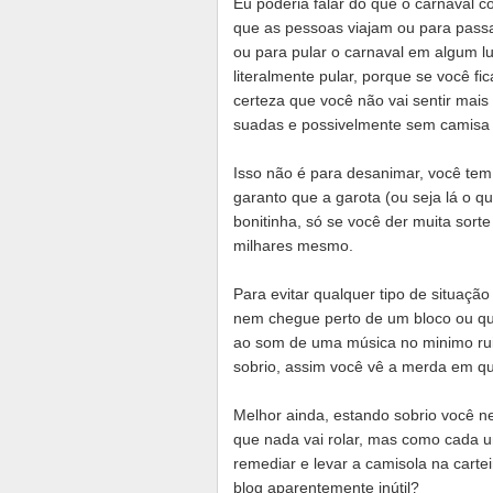
Eu poderia falar do que o carnaval
que as pessoas viajam ou para pass
ou para pular o carnaval em algum lu
literalmente pular, porque se você f
certeza que você não vai sentir mais
suadas e possivelmente sem camisa 
Isso não é para desanimar, você tem
garanto que a garota (ou seja lá o qu
bonitinha, só se você der muita so
milhares mesmo.
Para evitar qualquer tipo de situaç
nem chegue perto de um bloco ou q
ao som de uma música no minimo rui
sobrio, assim você vê a merda em q
Melhor ainda, estando sobrio você ne
que nada vai rolar, mas como cada u
remediar e levar a camisola na cartei
blog aparentemente inútil?