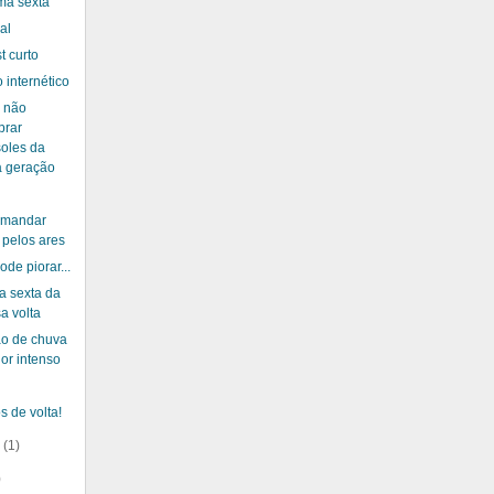
ma sexta
al
t curto
o internético
 não
prar
oles da
 geração
 mandar
 pelos ares
de piorar...
a sexta da
a volta
ão de chuva
lor intenso
 de volta!
o
(1)
)