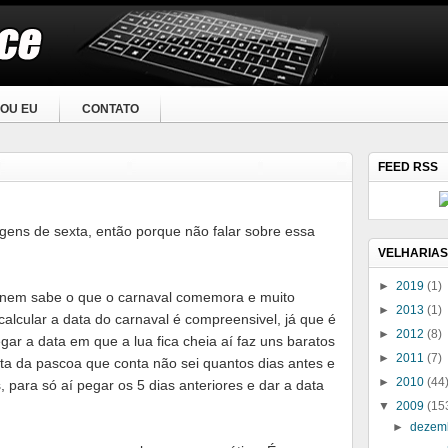
OU EU
CONTATO
FEED RSS
ens de sexta, então porque não falar sobre essa
VELHARIAS
►
2019
(1)
os nem sabe o que o carnaval comemora e muito
►
2013
(1)
alcular a data do carnaval é compreensivel, já que é
►
2012
(8)
ar a data em que a lua fica cheia aí faz uns baratos
►
2011
(7)
data da pascoa que conta não sei quantos dias antes e
►
2010
(44
, para só aí pegar os 5 dias anteriores e dar a data
▼
2009
(15
►
dezem