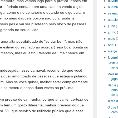
 comemora, mas vamos logo para a prática. Época em
►
novem
ar o feriado sentado em uma cadeira vendo a globo
►
outub
gar como o rio de janeiro e quando eu digo pular é
►
setem
icar no meio daquele povo e não pular pode ter
►
agost
 seus pés e vai ser pisoteado pelo bloco de pessoas
►
julho
(
gritando no seu ouvido.
►
junho
►
maio
(
 uma alta possibilidade de "se dar bem", mas não
►
abril
(
e estiver do seu lado ao acordar) seja boa, bonita ou
►
março
rte mesmo, mas eu estou falando de uma chance em
▼
fevere
Sexta-f
cinz
ão indesejada nesse carnaval, recomendo que você
Mais u
ualquer amontoado de pessoas que estejam pulando
jogo
m. Mas se você quiser, melhor estar completamente
Não é p
ue se meteu e pensa duas vezes na próxima.
emo 
de 
m precisa de camisinha, porque aí vai ter certeza de
Terça d
m tem um gosto diferente, melhor prevenir do que
O que f
ra. Viu que serviço de utilidade pública que é esse
carn