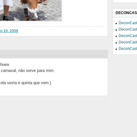
DECONCAS
DeconCast
DeconCast
iro 19, 2009
DeconCast
DeconCast
DeconCast
ahuea
 carnaval, não serve para mim.
scola sexta e quinta que vem.)