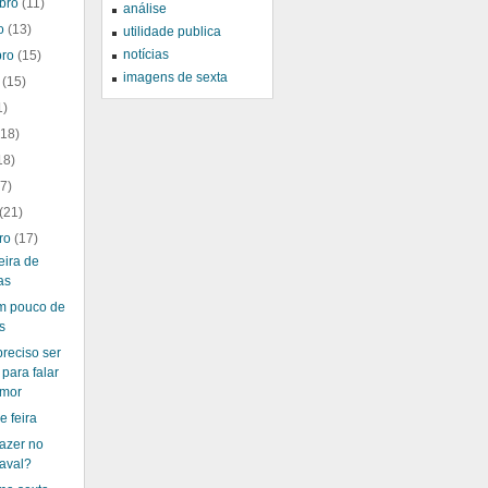
bro
(11)
análise
ro
(13)
utilidade publica
notícias
bro
(15)
imagens de sexta
o
(15)
1)
(18)
18)
17)
(21)
iro
(17)
eira de
as
m pouco de
s
reciso ser
para falar
amor
e feira
azer no
aval?