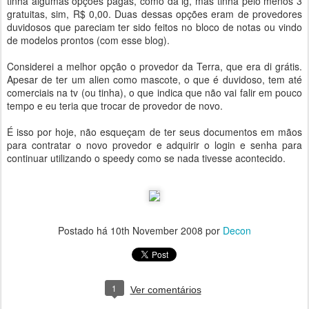
tinha algumas opções pagas, como da ig, mas tinha pelo menos 3
gratuitas, sim, R$ 0,00. Duas dessas opções eram de provedores
duvidosos que pareciam ter sido feitos no bloco de notas ou vindo
de modelos prontos (com esse blog).
Considerei a melhor opção o provedor da Terra, que era di grátis.
Apesar de ter um alien como mascote, o que é duvidoso, tem até
comerciais na tv (ou tinha), o que indica que não vai falir em pouco
tempo e eu teria que trocar de provedor de novo.
É isso por hoje, não esqueçam de ter seus documentos em mãos
para contratar o novo provedor e adquirir o login e senha para
continuar utilizando o speedy como se nada tivesse acontecido.
Postado há
10th November 2008
por
Decon
1
Ver comentários