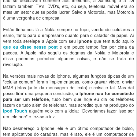
não se dedicavam somente aos telefones, a Samsung e a LG
faziam também TV's, DVD's, etc, ou seja, telefonia móvel era só
mais um setor que se podia lucrar. Salvo a Motorola, mas Motorola
é uma vergonha de empresa.
Então tinhamos lá a Nokia sempre no topo, vendendo celulares a
esmo, tanto para o empresário quanto para o catador de papel. Aí
vem toda serelepe a Apple com seu
Iphone
que tem tudo aquilo
que eu disse nesse post
e em pouco tempo fica por cima da
paçoca. A Apple não seguiu os dogmas da Nokia e Motorola e
disso podemos perceber algumas coisas, e não se trata de
revolução.
Na versões mais novas do Iphone, algumas funções típicas de um
"celular comum" foram implementadas, como gravar video, enviar
MMS (fotos junto da mensagem de texto) e coisa e tal. Mas daí
posso tirar uma pequena conclusão,
o Iphone não foi concebido
para ser um telefone
, tudo bem que hoje eu dia os telefones
fazem de tudo além de telefonar, mas acredito que na produção do
Ipod Touch
alguém veio com a ideia: "Deveriamos fazer isso ser
um telefone" e fez-se a luz.
Não desmereço o Iphone, ele é um ótimo computador de bolso,
tem aplicativos do caradras, mas é isso, ele é um computador de