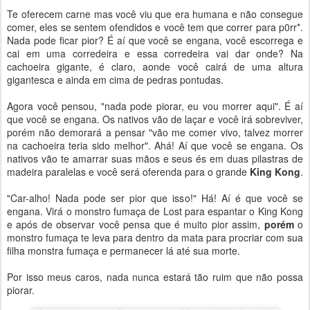
Te oferecem carne mas você viu que era humana e não consegue
comer, eles se sentem ofendidos e você tem que correr para p0rr*.
Nada pode ficar pior? É aí que você se engana, você escorrega e
cai em uma corredeira e essa corredeira vai dar onde? Na
cachoeira gigante, é claro, aonde você cairá de uma altura
gigantesca e ainda em cima de pedras pontudas.
Agora você pensou, "nada pode piorar, eu vou morrer aqui". É aí
que você se engana. Os nativos vão de laçar e você irá sobreviver,
porém não demorará a pensar "vão me comer vivo, talvez morrer
na cachoeira teria sido melhor". Ahá! Aí que você se engana. Os
nativos vão te amarrar suas mãos e seus és em duas pilastras de
madeira paralelas e você será oferenda para o grande
King Kong
.
"Car-alho! Nada pode ser pior que isso!" Há! Aí é que você se
engana. Virá o monstro fumaça de Lost para espantar o King Kong
e após de observar você pensa que é muito pior assim,
porém
o
monstro fumaça te leva para dentro da mata para procriar com sua
filha monstra fumaça e permanecer lá até sua morte.
Por isso meus caros, nada nunca estará tão ruim que não possa
piorar.