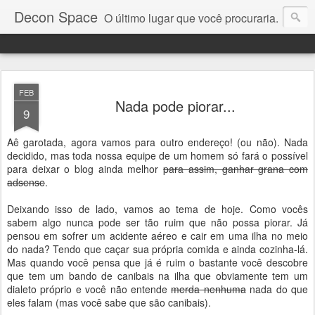
Decon Space
O último lugar que você procuraria.
FEB
Nada pode piorar...
9
Aê garotada, agora vamos para outro endereço! (ou não). Nada
decidido, mas toda nossa equipe de um homem só fará o possível
para deixar o blog ainda melhor
para assim, ganhar grana com
adsense
.
Deixando isso de lado, vamos ao tema de hoje. Como vocês
sabem algo nunca pode ser tão ruim que não possa piorar. Já
pensou em sofrer um acidente aéreo e cair em uma ilha no meio
do nada? Tendo que caçar sua própria comida e ainda cozinha-lá.
Mas quando você pensa que já é ruim o bastante você descobre
que tem um bando de canibais na ilha que obviamente tem um
dialeto próprio e você não entende
merda nenhuma
nada do que
eles falam (mas você sabe que são canibais).