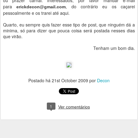
ou prazer carnal. Interessados, por favor mandar e-mail
para
, do contrário eu os caçarei
erickdecon@gmail.com
pessoalmente e os trarei até aqui.
Quarto, eu sempre quis fazer esse tipo de post, que ninguém dá a
minima, só para dizer que pouca coisa será postada nesses dias
que virão.
Tenham um bom dia.
Postado há
21st October 2009
por
Decon
1
Ver comentários