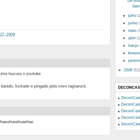
De volt
Swin
►
julho
(
►
junho
►
maio
(
 27, 2009
►
abril
(
►
março
►
fevere
►
janeir
►
2008
(52
uma loucura o youtube.
, banido, kickado e pingado pela vovo ragnarock.
DECONCAS
DeconCast
DeconCast
DeconCast
DeconCast
uhaeuhueahuaehae.
DeconCast