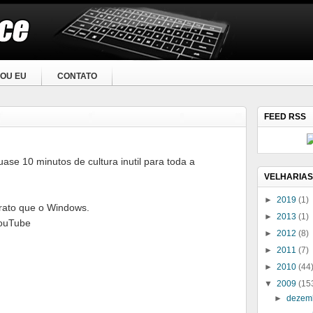
OU EU
CONTATO
FEED RSS
ase 10 minutos de cultura inutil para toda a
:
VELHARIAS
►
2019
(1)
rato que o Windows.
►
2013
(1)
YouTube
►
2012
(8)
►
2011
(7)
►
2010
(44
▼
2009
(15
►
dezem