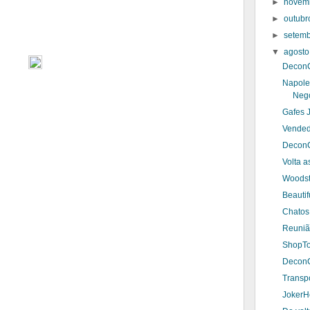
►
novem
►
outub
►
setem
▼
agost
DeconC
Napole
Neg
Gafes J
Vended
DeconC
Volta a
Woodst
Beautif
Chatos
Reuniã
ShopTo
DeconC
Transpo
JokerH