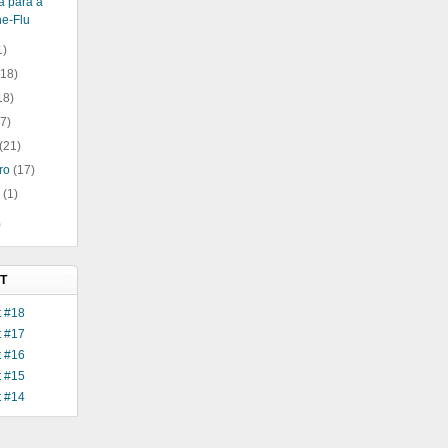
a para a
e-Flu
1)
(18)
18)
17)
(21)
iro
(17)
o
(1)
)
T
 #18
 #17
 #16
 #15
 #14