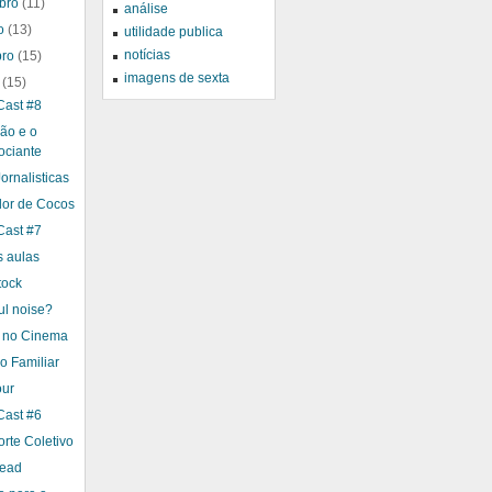
bro
(11)
análise
ro
(13)
utilidade publica
notícias
bro
(15)
imagens de sexta
o
(15)
ast #8
ão e o
ociante
ornalisticas
or de Cocos
ast #7
s aulas
ock
ul noise?
 no Cinema
o Familiar
ur
ast #6
rte Coletivo
ead