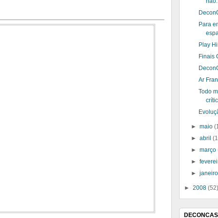
não..
DeconC
Para e
esp
Play Hi
Finais
DeconC
Ar Fra
Todo m
críti
Evoluç
►
maio
(
►
abril
(
►
março
►
fevere
►
janeir
►
2008
(52
DECONCAS