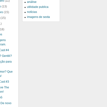
bro
(11)
análise
ro
(13)
utilidade publica
notícias
bro
(15)
imagens de sexta
o
(15)
1)
(18)
os
gens
aram.
ast #4
 Gentili?
ação para
mor? Que
!
ast #3
ve The
en!
rô
 De novo