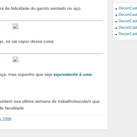
ara de felicidade do garoto sentado no aço.
DeconCast
DeconCast
DeconCast
DeconCast
DeconCast
o, só sai vapor dessa coisa.
iança, mas suponho que seja
equivalente à uma
veitem sua ultima semana de trabalho/escola/o que
de faculdade.
6, 2009