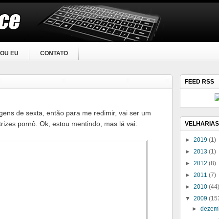
OU EU
CONTATO
FEED RSS
ns de sexta, então para me redimir, vai ser um
rizes pornô. Ok, estou mentindo, mas lá vai:
VELHARIAS
►
2019
(1)
►
2013
(1)
►
2012
(8)
►
2011
(7)
►
2010
(44
▼
2009
(15
►
dezem