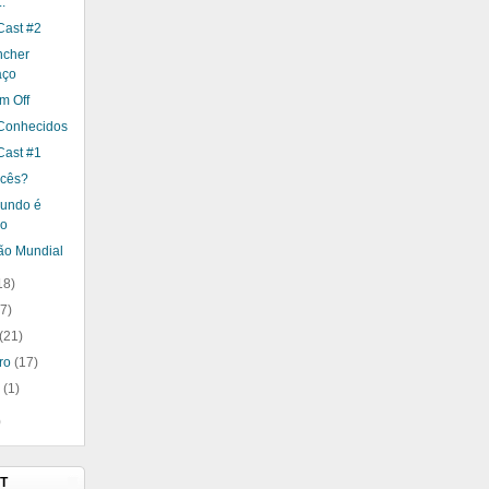
.
ast #2
ncher
aço
m Off
 Conhecidos
ast #1
ncês?
undo é
co
ão Mundial
18)
17)
(21)
iro
(17)
o
(1)
)
T