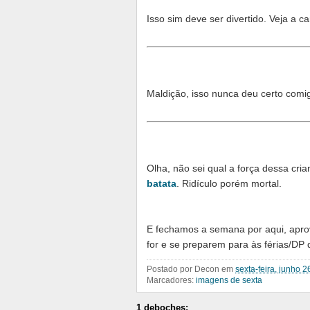
Isso sim deve ser divertido. Veja a c
Maldição, isso nunca deu certo comig
Olha, não sei qual a força dessa cr
batata
. Ridículo porém mortal.
E fechamos a semana por aqui, apro
for e se preparem para às férias/DP 
Postado por
Decon
em
sexta-feira, junho 2
Marcadores:
imagens de sexta
1 deboches: