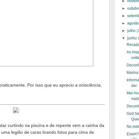
►
novem
►
outub
►
setem
►
agost
►
julho
(
▼
junho
Recad
As ima
volt
DeconC
Marina?
Inform
praticamente. Por isso que eu aprecio a onisciência,
dar
Mal Hu
nada
DeconC
God Sa
Que
tar curtindo na piscina e de repente vem a rainha da
No met
 uma legião de caras tirando fotos para cima de
Enem?