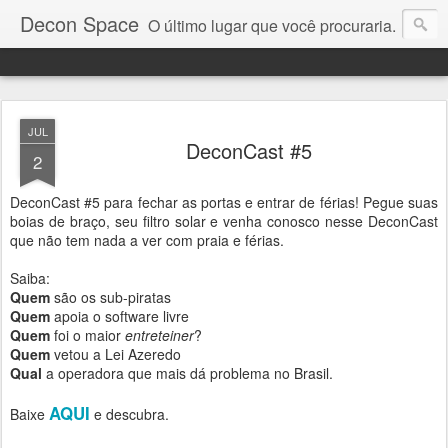
Decon Space
O último lugar que você procuraria.
JUL
DeconCast #5
2
DeconCast #5 para fechar as portas e entrar de férias! Pegue suas
boias de braço, seu filtro solar e venha conosco nesse DeconCast
que não tem nada a ver com praia e férias.
Saiba:
Quem
são os sub-piratas
Quem
apoia o software livre
Quem
foi o maior
entreteiner
?
Quem
vetou a Lei Azeredo
Qual
a operadora que mais dá problema no Brasil.
AQUI
Baixe
e descubra.